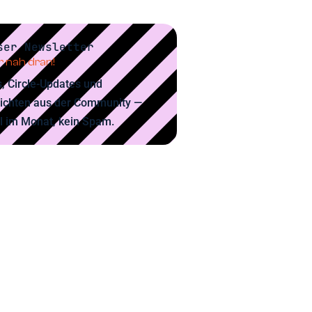
ser Newsletter
 nah dran!
, Circle-Updates und
ichten aus der Community —
l im Monat, kein Spam.