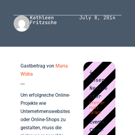
Kathleen
July 8, 2014
Fritzsche
Gastbeitrag von
Maria
↓
Widra
Unser
__
Newsle
Um erfolgreiche Online-
tter
Immer
Projekte wie
nah
Unternehmenswebsites
dran!
oder Online-Shops zu
Events,
gestalten, muss die
Circle-