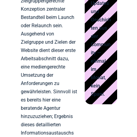
zielgruppengerechte
Updates
Konzeption zentraler
und
Bestandteil beim Launch
Geschich
oder Relaunch sein.
ten aus
Ausgehend von
der
Zielgruppe und Zielen der
Commun
Website dient dieser erste
ity —
Arbeitsabschnitt dazu,
einmal
eine mediengerechte
im
Umsetzung der
Monat,
Anforderungen zu
kein
gewährleisten. Sinnvoll ist
Spam.
es bereits hier eine
beratende Agentur
hinzuzuziehen; Ergebnis
dieses detaillierten
Informationsaustauschs