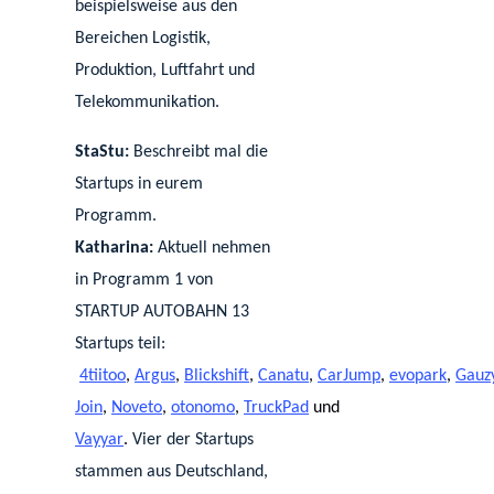
beispielsweise aus den
Bereichen Logistik,
Produktion, Luftfahrt und
Telekommunikation.
StaStu:
Beschreibt mal die
Startups in eurem
Programm.
Katharina:
Aktuell nehmen
in Programm 1 von
STARTUP AUTOBAHN 13
Startups teil:
4tiitoo
,
Argus
,
Blickshift
,
Canatu
,
CarJump
,
evopark
,
Gauz
Join
,
Noveto
,
otonomo
,
TruckPad
und
Vayyar
.
Vier der Startups
stammen aus Deutschland,