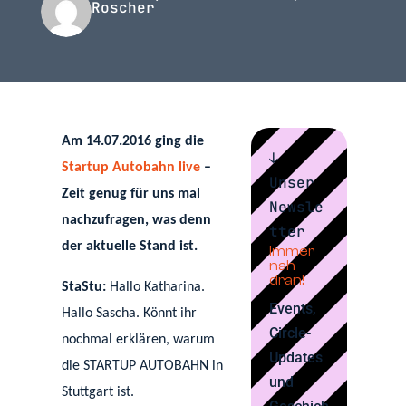
Roscher
Am 14.07.2016 ging die
↓
Startup Autobahn live
–
Unser
Zeit genug für uns mal
Newsle
nachzufragen, was denn
tter
der aktuelle Stand ist.
Immer
nah
dran!
StaStu:
Hallo Katharina.
Events,
Hallo Sascha. Könnt ihr
Circle-
nochmal erklären, warum
Updates
die STARTUP AUTOBAHN in
und
Stuttgart ist.