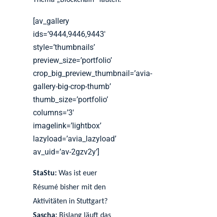
Thema „Blockchain“ lauten.
[av_gallery
ids=’9444,9446,9443′
style=’thumbnails’
preview_size=’portfolio’
crop_big_preview_thumbnail=’avia-
gallery-big-crop-thumb’
thumb_size=’portfolio’
columns=’3′
imagelink=’lightbox’
lazyload=’avia_lazyload’
av_uid=’av-2gzv2y’]
StaStu:
Was ist euer
Résumé bisher mit den
Aktivitäten in Stuttgart?
Sascha:
Bislang läuft das