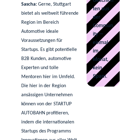
Geschich
Sascha:
Gerne, Stuttgart
ten aus
bietet als weltweit führende
der
Region im Bereich
Commun
Automotive ideale
ity —
Voraussetzungen für
einmal
Startups. Es gibt potentielle
im
B2B Kunden, automotive
Monat,
kein
Experten und tolle
Spam.
Mentoren hier im Umfeld.
Die hier in der Region
ansässigen Unternehmen
können von der STARTUP
AUTOBAHN profitieren,
indem die internationalen
Startups des Programms