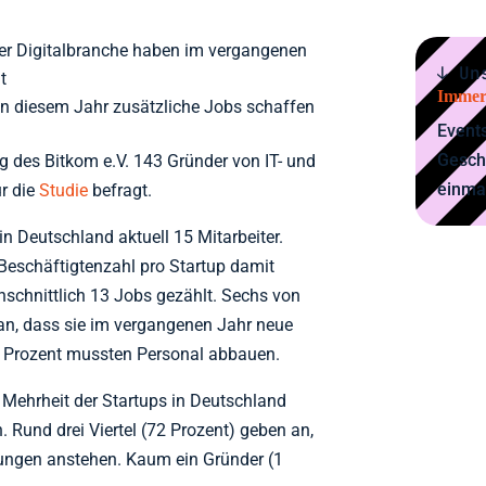
er Digitalbranche haben im vergangenen
↓ Un
t
Immer
 in diesem Jahr zusätzliche Jobs schaffen
Events
Gesch
g des Bitkom e.V. 143 Gründer von IT- und
einma
ür die
Studie
befragt.
in Deutschland aktuell 15 Mitarbeiter.
 Beschäftigtenzahl pro Startup damit
schnittlich 13 Jobs gezählt. Sechs von
an, dass sie im vergangenen Jahr neue
 4 Prozent mussten Personal abbauen.
 Mehrheit der Startups in Deutschland
. Rund drei Viertel (72 Prozent) geben an,
lungen anstehen. Kaum ein Gründer (1