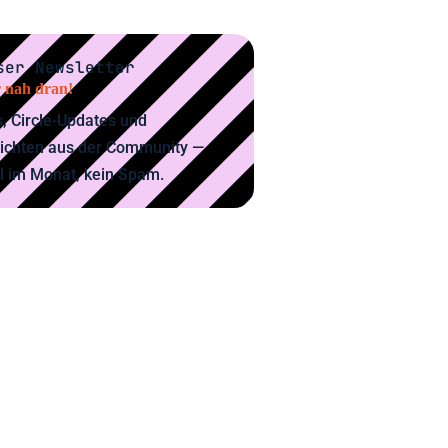
ser Newsletter
 nah dran!
, Circle-Updates und
ichten aus der Community —
l im Monat, kein Spam.