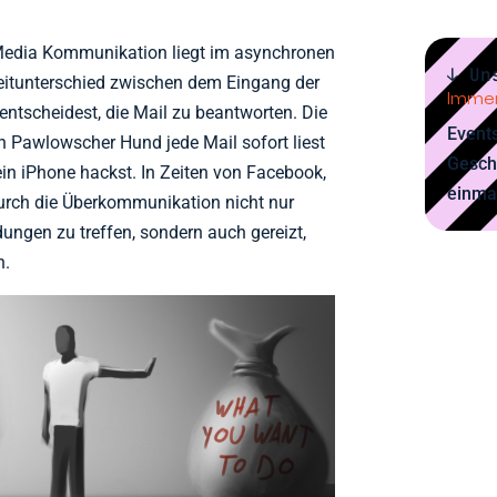
 Media Kommunikation liegt im asynchronen
↓ Un
eitunterschied zwischen dem Eingang der
Immer
ntscheidest, die Mail zu beantworten. Die
Events
in Pawlowscher Hund jede Mail sofort liest
Gesch
in iPhone hackst. In Zeiten von Facebook,
einma
durch die Überkommunikation nicht nur
dungen zu treffen, sondern auch gereizt,
n.