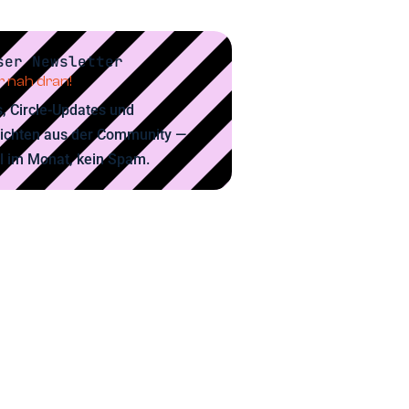
ser Newsletter
 nah dran!
, Circle-Updates und
ichten aus der Community —
l im Monat, kein Spam.