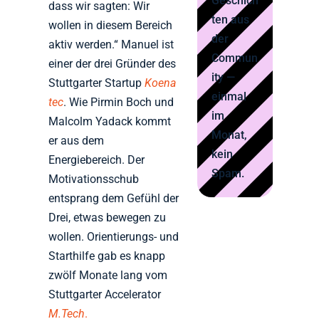
Geschich
dass wir sagten: Wir
ten aus
wollen in diesem Bereich
der
aktiv werden.“ Manuel ist
Commun
einer der drei Gründer des
ity —
Stuttgarter Startup
Koena
einmal
tec
. Wie Pirmin Boch und
im
Malcolm Yadack kommt
Monat,
er aus dem
kein
Energiebereich. Der
Spam.
Motivationsschub
entsprang dem Gefühl der
Drei, etwas bewegen zu
wollen. Orientierungs- und
Starthilfe gab es knapp
zwölf Monate lang vom
Stuttgarter Accelerator
M.Tech
.