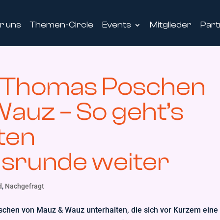
r uns
Themen-Circle
Events
Mitglieder
Part
n Thomas Poschen
auz – So geht’s
ten
gsrunde weiter
d
,
Nachgefragt
chen von Mauz & Wauz unterhalten, die sich vor Kurzem eine