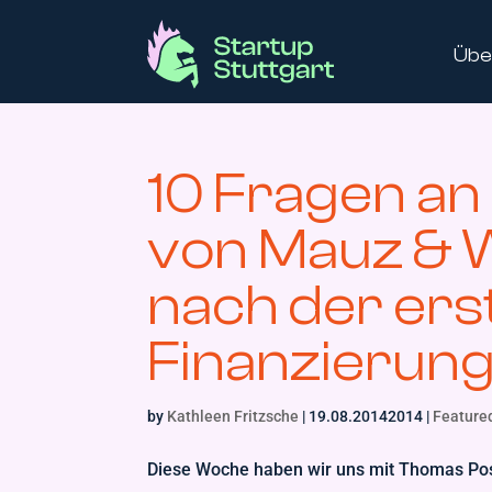
Übe
10 Fragen a
von Mauz & W
nach der ers
Finanzierun
by
Kathleen Fritzsche
|
19.08.20142014
|
Feature
Diese Woche haben wir uns mit Thomas Pos