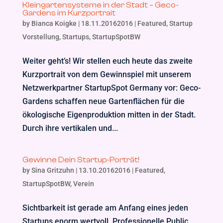
Kleingartensysteme in der Stadt – Geco-
Gardens im Kurzportrait
by
Bianca Koigke
|
18.11.20162016
|
Featured
,
Startup
Vorstellung
,
Startups
,
StartupSpotBW
Weiter geht’s! Wir stellen euch heute das zweite
Kurzportrait von dem Gewinnspiel mit unserem
Netzwerkpartner StartupSpot Germany vor: Geco-
Gardens schaffen neue Gartenflächen für die
ökologische Eigenproduktion mitten in der Stadt.
Durch ihre vertikalen und...
Gewinne Dein Startup-Porträt!
by
Sina Gritzuhn
|
13.10.20162016
|
Featured
,
StartupSpotBW
,
Verein
Sichtbarkeit ist gerade am Anfang eines jeden
Startups enorm wertvoll. Professionelle Public