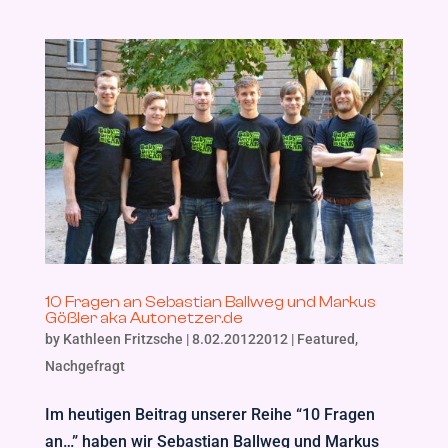
10 Fragen an Sebastian Ballweg und Markus
Gößler aka Autonetzer.de
by
Kathleen Fritzsche
|
8.02.20122012
|
Featured
,
Nachgefragt
Im heutigen Beitrag unserer Reihe “10 Fragen
an…” haben wir Sebastian Ballweg und Markus