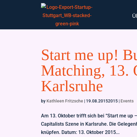
Ü
Start me up! B
Matching, 13. 
Karlsruhe
by
Kathleen Fritzsche
|
19.08.20152015
|
Events
Am 13. Oktober trifft sich bei “Start me up
Capitalists Szene in Karlsruhe. Die Gelegen
knüpfen. Datum: 13. Oktober 2015...