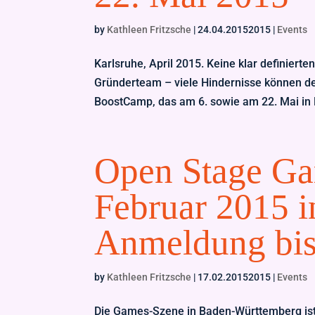
by
Kathleen Fritzsche
|
24.04.20152015
|
Events
Karlsruhe, April 2015. Keine klar definierte
Gründerteam – viele Hindernisse können d
BoostCamp, das am 6. sowie am 22. Mai in Ka
Open Stage G
Februar 2015 i
Anmeldung bis
by
Kathleen Fritzsche
|
17.02.20152015
|
Events
Die Games-Szene in Baden-Württemberg ist v