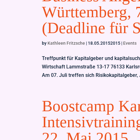
Württemberg, 7
(Deadline für S
by
Kathleen Fritzsche
|
18.05.20152015
|
Events
Treffpunkt für Kapitalgeber und kapitals
Wirtschaft Lammstraße 13-17 76133 Karls
Am 07. Juli treffen sich Risikokapitalgeber, 
Boostcamp Kar
Intensivtraini
22. Mai 2015