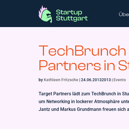
Übe
TechBrunch 
Partners in St
by
Kathleen Fritzsche
|
24.06.20132013
|
Events
Target Partners lädt zum TechBrunch in Stu
um Networking in lockerer Atmosphäre unt
Jantz und Markus Grundmann freuen sich au