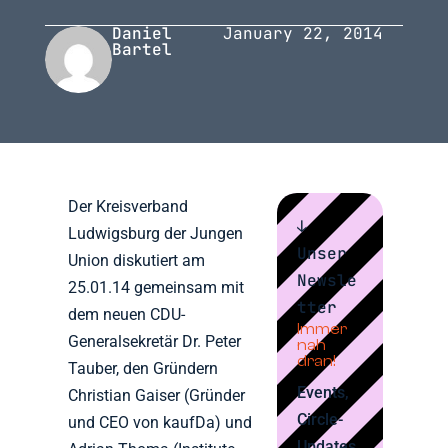
Daniel
January 22, 2014
Bartel
Der Kreisverband
↓
Ludwigsburg der Jungen
Unser
Union diskutiert am
Newsle
25.01.14 gemeinsam mit
tter
dem neuen CDU-
Immer
Generalsekretär Dr. Peter
nah
dran!
Tauber, den Gründern
Events,
Christian Gaiser (Gründer
Circle-
und CEO von kaufDa) und
Updates