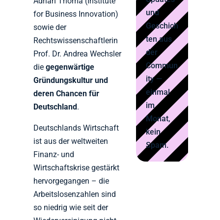
Adrian Thoma (Institute
und
for Business Innovation)
Geschich
sowie der
ten aus
Rechtswissenschaftlerin
der
Prof. Dr. Andrea Wechsler
Commun
die
gegenwärtige
ity —
Gründungskultur und
einmal
deren Chancen für
im
Deutschland
.
Monat,
Deutschlands Wirtschaft
kein
ist aus der weltweiten
Spam.
Finanz- und
Wirtschaftskrise gestärkt
hervorgegangen – die
Arbeitslosenzahlen sind
so niedrig wie seit der