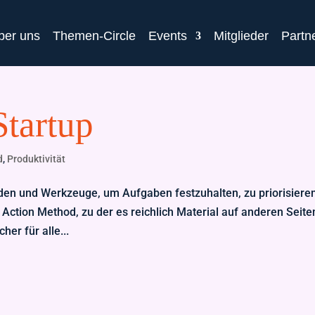
ber uns
Themen-Circle
Events
Mitglieder
Partn
Startup
d
,
Produktivität
den und Werkzeuge, um Aufgaben festzuhalten, zu priorisiere
e Action Method, zu der es reichlich Material auf anderen Seite
her für alle...