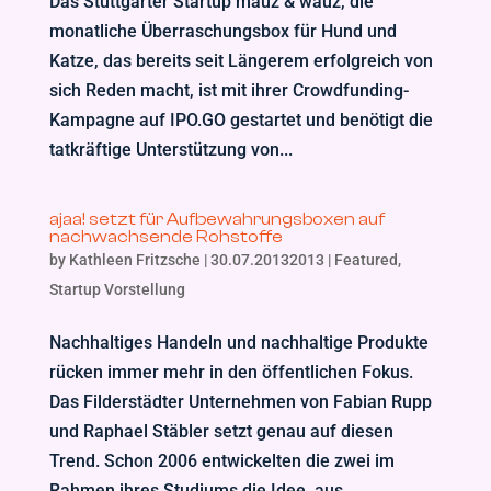
Das Stuttgarter Startup mauz & wauz, die
monatliche Überraschungsbox für Hund und
Katze, das bereits seit Längerem erfolgreich von
sich Reden macht, ist mit ihrer Crowdfunding-
Kampagne auf IPO.GO gestartet und benötigt die
tatkräftige Unterstützung von...
ajaa! setzt für Aufbewahrungsboxen auf
nachwachsende Rohstoffe
by
Kathleen Fritzsche
|
30.07.20132013
|
Featured
,
Startup Vorstellung
Nachhaltiges Handeln und nachhaltige Produkte
rücken immer mehr in den öffentlichen Fokus.
Das Filderstädter Unternehmen von Fabian Rupp
und Raphael Stäbler setzt genau auf diesen
Trend. Schon 2006 entwickelten die zwei im
Rahmen ihres Studiums die Idee, aus...